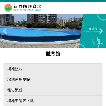
跳
到
主
要
內
容
區
體育館
場地照片
場地使用規範
租借流程
場地申請表下載