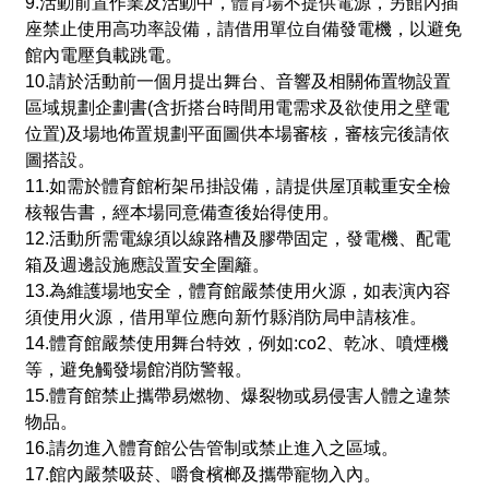
9.活動前置作業及活動中，體育場不提供電源，另館內插
座禁止使用高功率設備，請借用單位自備發電機，以避免
館內電壓負載跳電。
10.請於活動前一個月提出舞台、音響及相關佈置物設置
區域規劃企劃書(含折搭台時間用電需求及欲使用之壁電
位置)及場地佈置規劃平面圖供本場審核，審核完後請依
圖搭設。
11.如需於體育館桁架吊掛設備，請提供屋頂載重安全檢
核報告書，經本場同意備查後始得使用。
12.活動所需電線須以線路槽及膠帶固定，發電機、配電
箱及週邊設施應設置安全圍籬。
13.為維護場地安全，體育館嚴禁使用火源，如表演內容
須使用火源，借用單位應向新竹縣消防局申請核准。
14.體育館嚴禁使用舞台特效，例如:co2、乾冰、噴煙機
等，避免觸發場館消防警報。
15.體育館禁止攜帶易燃物、爆裂物或易侵害人體之違禁
物品。
16.請勿進入體育館公告管制或禁止進入之區域。
17.館內嚴禁吸菸、嚼食檳榔及攜帶寵物入內。