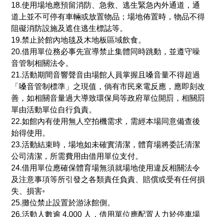
18.使用場地應預留消防、急救、逃生緊急內外通道，通
道上並不可停有車輛或放置物品；場地佈置時，物品不得
阻礙消防設施及遮住逃生標誌等。
19.禁止於館內地毯及木地板區域飲食。
20.借用單位務必事先宣導禁止集體同時跳動，並遵守噪
音管制相關法令。
21.活動期間音響聲音由場館人員掌握且嗓音量不得超過
「嗓音管制標準」之現值，倘有市民來電反應，應即刻改
善，如相關音量過大導致環保局等政府單位開罰，相關罰
單由活動單位自行負責。
22.如館內有使用無人空拍機需求，需經本場同意備查後
始得使用。
23.活動結束時，場地如未確實清潔，體育場將委託清潔
公司清潔，所需費用由借用單位支付。
24.借用單位應確保體育場無須就場地使用違反相關法令
及注意事項等所引發之各類責任負責、賠償或受有任何損
失、損害◦
25.攤位禁止設置於游泳館側。
26.活動人數逾 4,000 人，借用單位應配置人力於停車場