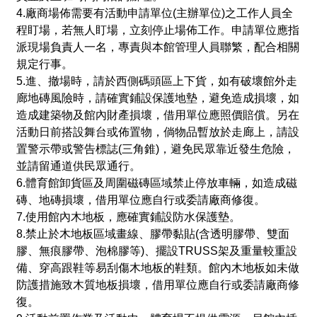
4.廠商場佈需要有活動申請單位(主辦單位)之工作人員全
程盯場，若無人盯場，立刻停止場佈工作。申請單位應指
派現場負責人一名，專責與本館管理人員聯繁，配合相關
規定行事。
5.進、撤場時，請於西側碼頭區上下貨，如有破壞館外走
廊地磚風險時，請確實鋪設保護地墊，避免造成損壞，如
造成建築物及館內財產損壞，借用單位應照價賠償。另在
活動日前搭設舞台或佈置物，倘物品暫放於走廊上，請設
置警示帶或警告標誌(三角錐)，避免民眾靠近發生危險，
並請留通道供民眾通行。
6.體育館卸貨區及周圍磁磚區域禁止停放車輛，如造成磁
磚、地磚損壞，借用單位應自行或委請廠商修復。
7.使用館內木地板，應確實鋪設防水保護墊。
8.禁止於木地板區域畫線、膠帶黏貼(含透明膠帶、雙面
膠、無痕膠帶、泡棉膠等)、擺設TRUSS架及重量較重設
備、穿高跟鞋等易刮傷木地板的鞋類。館內木地板如未做
防護措施致木質地板損壞，借用單位應自行或委請廠商修
復。