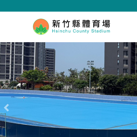
跳
到
主
要
內
容
區