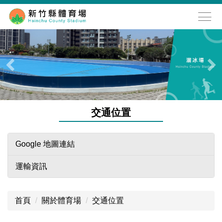
跳
到
主
要
內
容
區
交通位置
Google 地圖連結
運輸資訊
首頁
關於體育場
交通位置