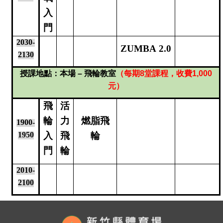
入
門
2030-
ZUMBA
2.0
2130
授課地點：本場 – 飛輪教室
（每期8堂課程，收費1,000
元）
飛
活
輪
力
燃脂飛
1900-
1950
入
飛
輪
門
輪
2010-
2100