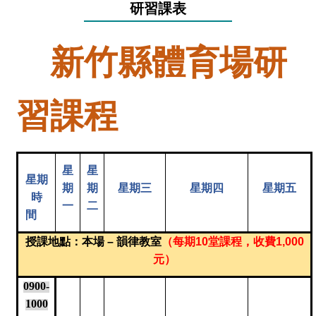
研習課表
新竹縣體育場研
習課程
星
星
星期
期
期
星期三
星期四
星期五
時
一
二
間
授課地點：本場 – 韻律教室
（每期10堂課程，收費1,000
元）
0900-
1000