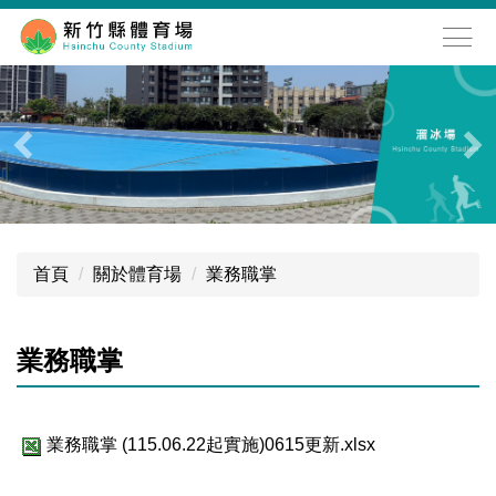
跳
到
主
要
內
容
區
首頁
關於體育場
業務職掌
業務職掌
業務職掌 (115.06.22起實施)0615更新.xlsx