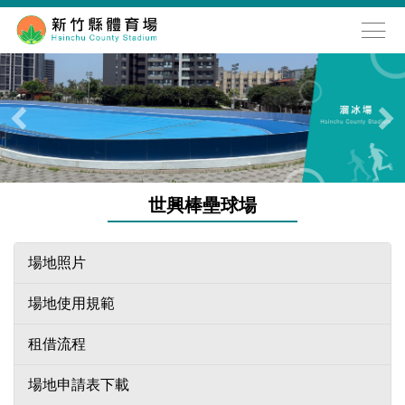
跳
到
主
要
內
容
區
世興棒壘球場
場地照片
場地使用規範
租借流程
場地申請表下載