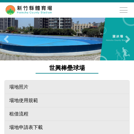
跳
到
主
要
內
容
區
世興棒壘球場
場地照片
場地使用規範
租借流程
場地申請表下載