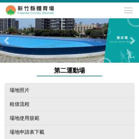
跳
到
主
要
內
容
區
第二運動場
場地照片
租借流程
場地使用規範
場地申請表下載