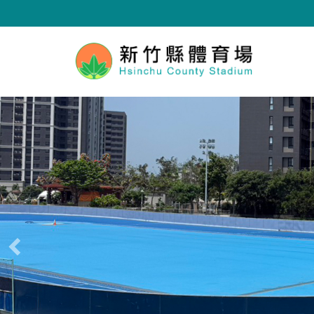
跳
到
主
要
內
容
區