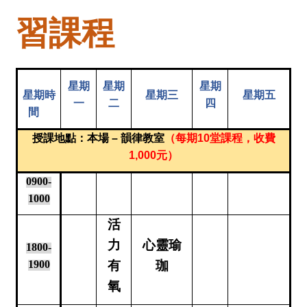
習課程
星期
星期
星期
星期
時
星期三
星期五
一
二
四
間
授課地點：本場 – 韻律教室
（每期10堂課程，收費
1,000元）
0900-
1000
活
力
心靈瑜
1800-
1900
有
珈
氧