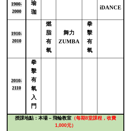
瑜
1900-
iDANCE
2000
珈
燃
拳
脂
舞力
擊
1910-
2010
有
ZUMBA
有
氧
氧
拳
擊
有
2010-
2110
氧
入
門
授課地點：本場 – 飛輪教室
（每期8堂課程，收費
1,000元）