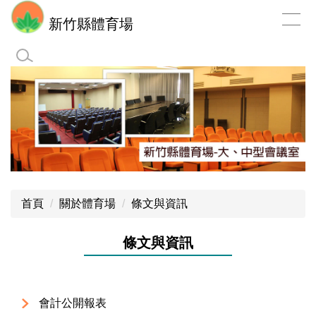
跳
新竹縣體育場
到
主
要
內
容
區
首頁
關於體育場
條文與資訊
條文與資訊
會計公開報表