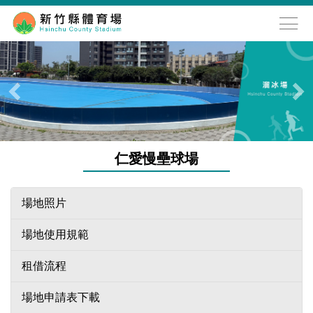
跳
到
主
要
內
容
區
仁愛慢壘球場
場地照片
場地使用規範
租借流程
場地申請表下載