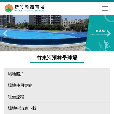
跳
到
主
要
內
容
區
竹東河濱棒壘球場
場地照片
場地使用規範
租借流程
場地申請表下載