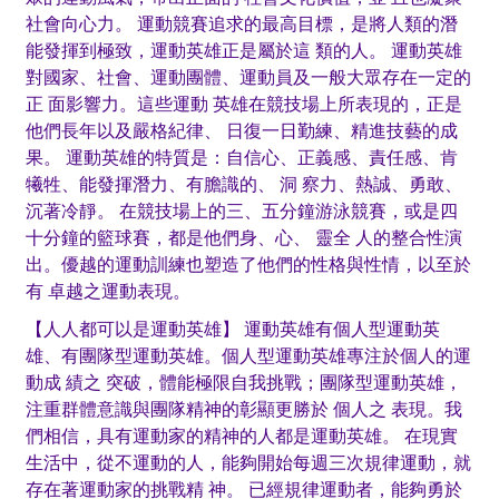
社會向心力。 運動競賽追求的最高目標，是將人類的潛
能發揮到極致，運動英雄正是屬於這 類的人。 運動英雄
對國家、社會、運動團體、運動員及一般大眾存在一定的
正 面影響力。這些運動 英雄在競技場上所表現的，正是
他們長年以及嚴格紀律、 日復一日勤練、精進技藝的成
果。 運動英雄的特質是：自信心、正義感、責任感、肯
犧牲、能發揮潛力、有膽識的、 洞 察力、熱誠、勇敢、
沉著冷靜。 在競技場上的三、五分鐘游泳競賽，或是四
十分鐘的籃球賽，都是他們身、心、 靈全 人的整合性演
出。優越的運動訓練也塑造了他們的性格與性情，以至於
有 卓越之運動表現。
【人人都可以是運動英雄】 運動英雄有個人型運動英
雄、有團隊型運動英雄。個人型運動英雄專注於個人的運
動成 績之 突破，體能極限自我挑戰；團隊型運動英雄，
注重群體意識與團隊精神的彰顯更勝於 個人之 表現。我
們相信，具有運動家的精神的人都是運動英雄。 在現實
生活中，從不運動的人，能夠開始每週三次規律運動，就
存在著運動家的挑戰精 神。 已經規律運動者，能夠勇於