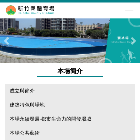
跳
到
主
要
內
容
區
本場簡介
成立與簡介
建築特色與場地
本場永續發展-都市生命力的開發場域
本場公共藝術