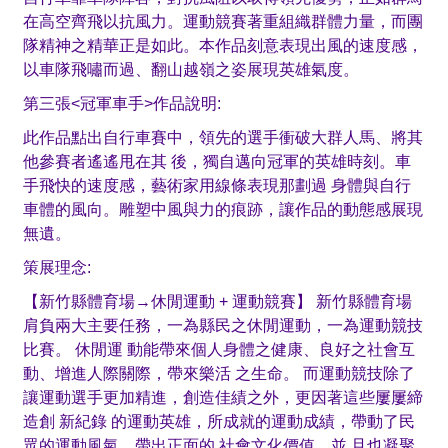
在高空齊飛以抗風力。運動競賽著重組織群體力量，而團
隊精神之精華正是如此。本作品刻意表現出風的速度感，
以車隊飛嘯而過、翻山越嶺之姿展現英雄氣度。
第三張<冠軍車手>作品說明:
此作品點出自行車賽中，領先的選手衝破大群人馬、將其
他參賽者遙遙甩在其 後，獨自邁向冠軍的英雄時刻。車
手飛快的速度感，藝術家用線條表現那劃過 身體與自行
車體的風向。雕塑中風與力的痕跡，讓作品的動態感展現
無遺。
策展理念:
【新竹縣體育場→休閒運動 + 運動競賽】 新竹縣體育場
肩負兩大主要任務，一為縣民之休閒運動，一為運動競技
比賽。 休閒運 動能帶來個人身體之健康、良好之社會互
動、增進人際關際，帶來樂活 之生命。 而運動競技除了
讓運動選手更加精進，創造佳績之外，更因著這些屢屢締
造創 新紀錄 的運動英雄，所成就的運動成績，帶動了民
眾的運動風氣，帶出正面的 社會文化價值，並 且也凝聚