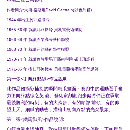
作者簡介:大衛‧格斯坦David Gerstein(以色列籍)
1944 年出生於耶路撒冷
1965-66 年 就讀耶路撒冷 貝札雷藝術學院
1966-68 年 就讀巴黎高等藝術學校
1968-70 年 就讀紐約藝術學生聯盟
1973-74 年 就讀倫敦聖馬丁藝術學院 碩士班課程
1971-85 年 擔任耶路撒冷 貝札雷藝術學院高等講師
第一張<衝向終點線>作品說明:
此作品如攝影捕捉的瞬間精采畫面：賽跑中的運動選手奮
力衝向終點線之英 姿。藝術家刻劃跑步健將們正在爭取
最後勝利的時刻，有的大跨步、有的頭部 前傾、有的仰
望上天。細膩的動態，描繪出衝向終點的光榮景象。
第二張<鐵馬御風>作品說明:
自行車靠車隊陣容，對抗風阻以取得領先優勢；正如群鳥