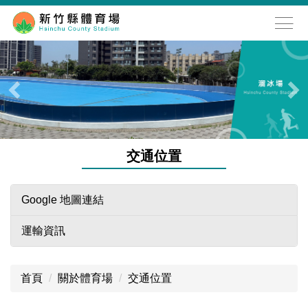
跳
到
主
要
內
容
區
交通位置
Google 地圖連結
運輸資訊
首頁
關於體育場
交通位置