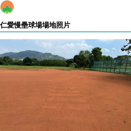
仁愛慢壘球場場地照片