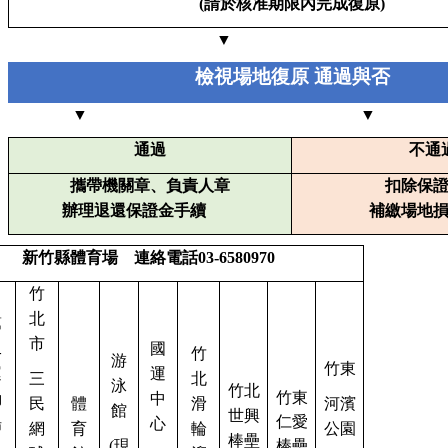
(
請於核准期限內完成復原)
▼
檢視場地復原 通過與否
▼ ▼
通過
不通
攜帶機關章、負責人章
扣除保
辦理退還保證金手續
補繳場地
新竹縣體育場 連絡電話03-6580970
竹
北
第
市
二
國
竹
游
竹東
運
運
三
北
泳
竹北
竹東
動
中
民
體
滑
河濱
館
世興
仁愛
場
心
網
育
輪
公園
棒壘
(
現
棒壘